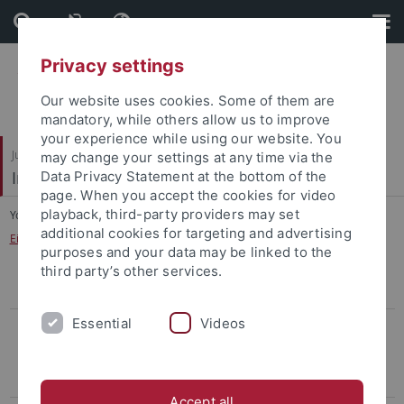
Skip
Skip
to
to
content
footer
Privacy settings
Our website uses cookies. Some of them are
mandatory, while others allow us to improve
your experience while using our website. You
Juristische Fakultät
may change your settings at any time via the
Institut für Kriminologie
Data Privacy Statement at the bottom of the
page. When you accept the cookies for video
playback, third-party providers may set
You are here:
Startseite
...
additional cookies for targeting and advertising
Einmal Sexualstraftäter - immer Sexualstraftäter?
purposes and your data may be linked to the
third party’s other services.
Aufnahme in den Verteiler
Essential
Videos
Berichte
Gefährliche Orte oder gefährliche Kameras? Die
Videoüberwachung im öffentlichen Raum
Accept all