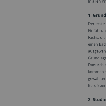
In allen P
1. Grun
Der erste
Einführun
Fachs, di
einen Bac
ausgewähl
Grundlage
Dadurch e
kommen sp
gewählten
Berufsper
2. Studi