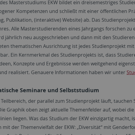
des Masterstudiums EKW bildet ein dreisemestriges Studienp
ogener Kompetenzen und schließt mit einer öffentlichen Pr
g, Publikation, (interaktive) Website) ab. Das Studienproje
hres. Alle Masterstudierenden eines Jahrgangs forschen 
d jährlich neu ausgeschrieben und dann mit den Studiere
eten thematischen Ausrichtung ist jedes Studienprojekt mit 
bar. Ein Kernmerkmal des Studienprojekts ist, dass Studiere
deen, Konzepte und Ergebnisse werden weitgehend eigenstä
 und realisiert. Genauere Informationen haben wir unter
Stu
atische Seminare und Selbststudium
 Teilbereich, der parallel zum Studienprojekt läuft, tauche
Die Graphik oben zeigt aktuelle Themenfelder auf, wobei d
llinien liegen. Was das Studium der EKW einzigartig macht, 
ien mit der Themenvielfalt der EKW: „Diversität“ mit Gende