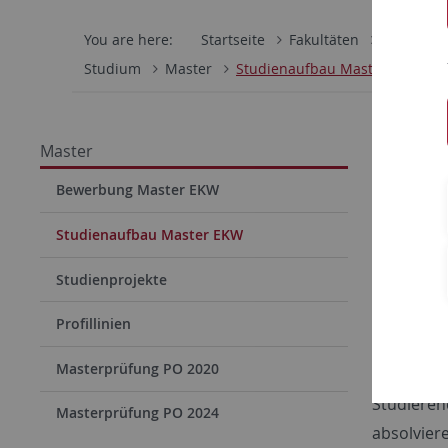
You are here:
Startseite
Fakultäten
Wirtschaf
Studium
Master
Studienaufbau Master EKW
Master
Stu
Bewerbung Master EKW
Studienaufbau Master EKW
Der Maste
Studienprojekte
Dieser wir
vier Seme
Profillinien
zum forsc
Masterprüfung PO 2020
Master of
Studieren
Masterprüfung PO 2024
absolvier