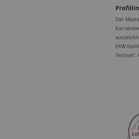
Profilli
Der Maste
Karrierew
auszeichn
EKW beinh
Technik“.