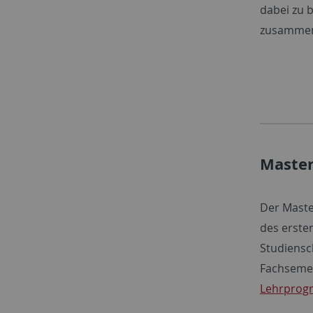
dabei zu 
zusammen
Master
Der Maste
des erste
Studiensc
Fachsemest
Lehrpro