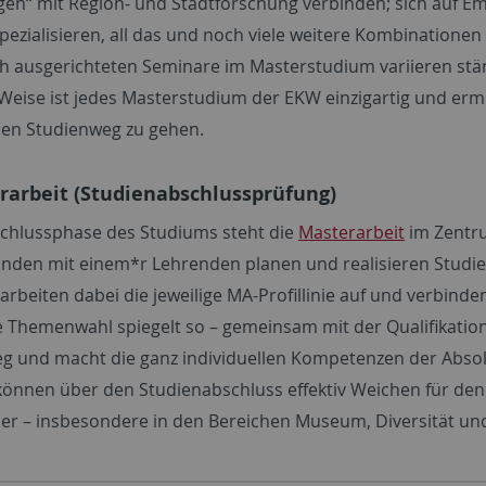
n“ mit Region- und Stadtforschung verbinden; sich auf Emo
spezialisieren, all das und noch viele weitere Kombination
h ausgerichteten Seminare im Masterstudium variieren stän
 Weise ist jedes Masterstudium der EKW einzigartig und ermö
llen Studienweg zu gehen.
rarbeit (Studienabschlussprüfung)
schlussphase des Studiums steht die
Masterarbeit
im Zentru
nden mit einem*r Lehrenden planen und realisieren Studier
arbeiten dabei die jeweilige MA-Profillinie auf und verbind
 Themenwahl spiegelt so – gemeinsam mit der Qualifikation d
g und macht die ganz individuellen Kompetenzen der Absol
önnen über den Studienabschluss effektiv Weichen für den
er – insbesondere in den Bereichen Museum, Diversität und D