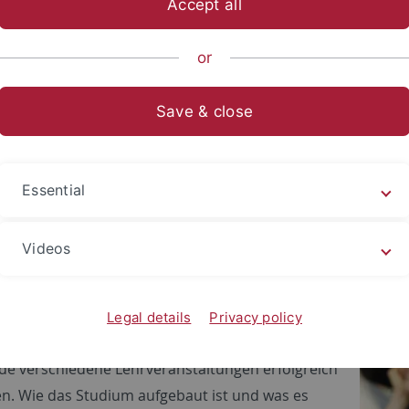
Accept all
ts- und Sozialwissenschaftliche Fakultät
...
Fachbereich Sozia
or
Save & close
dienaufbau Master Empirische 
Essential
r EKW ist ein sogenannter ‚Monostudiengang‘.
Videos
d ohne ein zusätzliches Nebenfach studiert. In
stern (Regelstudienzeit) führt der Studiengang
hungs- und berufsqualifizierenden Abschluss
Legal details
Privacy policy
 Arts. Um diesen zu erlangen, müssen
de verschiedene Lehrveranstaltungen erfolgreich
en. Wie das Studium aufgebaut ist und was es