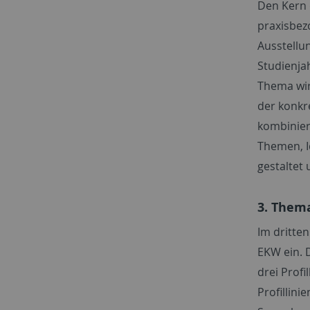
Den Kern 
praxisbez
Ausstellun
Studienja
Thema wir
der konkr
kombinier
Themen, I
gestaltet
3. Them
Im dritten
EKW ein. 
drei Profi
Profillin