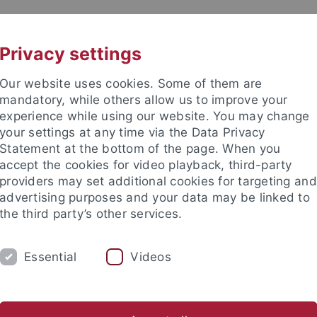
UNI A-Z
KONTAKT
Privacy settings
Our website uses cookies. Some of them are
mandatory, while others allow us to improve your
experience while using our website. You may change
your settings at any time via the Data Privacy
Statement at the bottom of the page. When you
e Fakultät
accept the cookies for video playback, third-party
für Empirische Kulturwissensc
providers may set additional cookies for targeting and
advertising purposes and your data may be linked to
the third party’s other services.
Essential
Videos
IUM
AKTUELLES
r Nebenfach
Master
Studienfachberatung
Studienorga