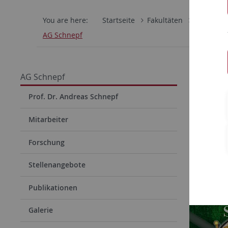
You are here:
Startseite
Fakultäten
Mathemati
AG Schnepf
Will
AG Schnepf
Schn
Prof. Dr. Andreas Schnepf
Mitarbeiter
Forschung
Stellenangebote
Publikationen
Galerie