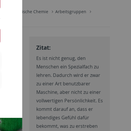
Anorganische Chemie
Arbeitsgruppen
 AK
Zitat:
Es ist nicht genug, den
Menschen ein Spezialfach zu
lehren. Dadurch wird er zwar
zu einer Art benutzbarer
Maschine, aber nicht zu einer
vollwertigen Persönlichkeit. Es
kommt darauf an, dass er
lebendiges Gefühl dafür
bekommt, was zu erstreben