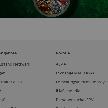
Angebote
Portale
zustand Netzwerk
ALMA
gen
Exchange Mail (OWA)
zmaterialien
Forschungsinformationssyst
e
ILIAS, moodle
enü
Personensuche (EPV)