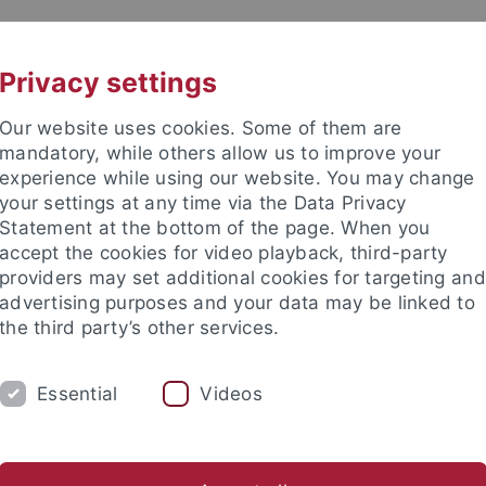
UNI A-Z
KONTAKT
Privacy settings
Our website uses cookies. Some of them are
mandatory, while others allow us to improve your
experience while using our website. You may change
your settings at any time via the Data Privacy
Statement at the bottom of the page. When you
akultät
accept the cookies for video playback, third-party
he Chemie
providers may set additional cookies for targeting and
advertising purposes and your data may be linked to
the third party’s other services.
Essential
Videos
AKTUELLES
STUDIUM
FORSCHUNG
AG Schnepf
AG Seitz
AG Sirsch
AG Wesemann