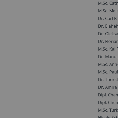
M.Sc. Cat
M.Sc. Mel
Dr. Carl 
Dr. Elahe
Dr. Oleksa
Dr. Floria
M.Sc. Kai 
Dr. Manue
M.Sc. Ann
M.Sc. Pau
Dr. Thor
Dr. Amira 
Dipl. Che
Dipl. Che
M.Sc. Tur
Nicole Sc