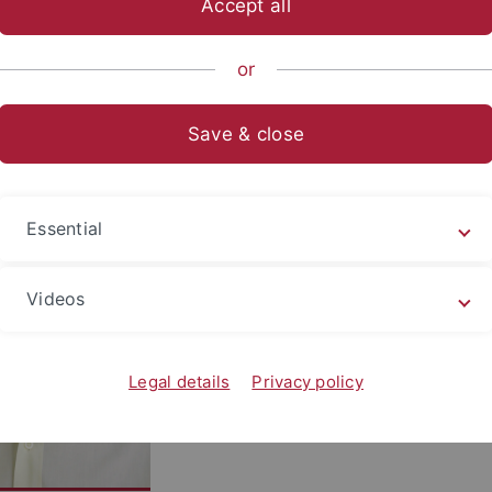
Accept all
sch-Naturwissenschaftliche Fakultät
...
Institute
Anorgan
or
Save & close
Essential
Videos
Legal details
Privacy policy