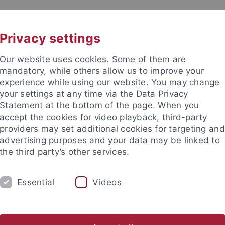
UNI A-Z
KONTAKT
Privacy settings
Our website uses cookies. Some of them are
mandatory, while others allow us to improve your
experience while using our website. You may change
your settings at any time via the Data Privacy
Statement at the bottom of the page. When you
akultät
accept the cookies for video playback, third-party
he Chemie
providers may set additional cookies for targeting and
advertising purposes and your data may be linked to
the third party’s other services.
Essential
Videos
AKTUELLES
STUDIUM
FORSCHUNG
AG Schnepf
AG Seitz
AG Sirsch
AG Wesemann