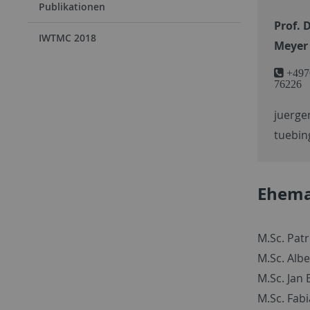
Publikationen
Prof. 
IWTMC 2018
Meyer
+497
76226
juerge
tuebin
Ehema
M.Sc. Pat
M.Sc. Alb
M.Sc. Jan 
M.Sc. Fab