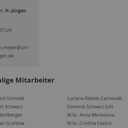
Dr. H.-Jürgen
07129-
n.meyer@uni-
gen.de
lige Mitarbeiter
rick Schmidt
Luciana Rebelo Carnevalli
ert Schwarz
Dominik Schwarz (LA)
Beitlberger
M.Sc. Anna Merkulova
ian Grahlow
M.Sc. Cristina Castro