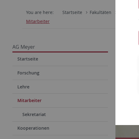
You are here:
Startseite
Fakultäten
Mathemati
Mitarbeiter
AG Meyer
Startseite
Forschung
Lehre
Mitarbeiter
Sekretariat
Kooperationen