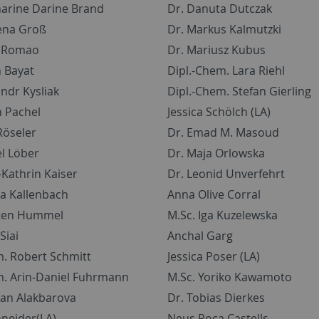
harine Darine Brand
Dr. Danuta Dutczak
ena Groß
Dr. Markus Kalmutzki
P. Romao
Dr. Mariusz Kubus
h Bayat
Dipl.-Chem. Lara Riehl
ndr Kysliak
Dipl.-Chem. Stefan Gierling
n Pachel
Jessica Schölch (LA)
Röseler
Dr. Emad M. Masoud
l Löber
Dr. Maja Orlowska
-Kathrin Kaiser
Dr. Leonid Unverfehrt
la Kallenbach
Anna Olive Corral
sten Hummel
M.Sc. Iga Kuzelewska
Siai
Anchal Garg
m. Robert Schmitt
Jessica Poser (LA)
m. Arin-Daniel Fuhrmann
M.Sc. Yoriko Kawamoto
kan Alakbarova
Dr. Tobias Dierkes
hneider(LA)
Neus Roca Castells