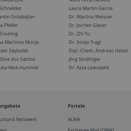
 Schneider
Laura Martin Garcia
antin Dolabdjian
Dr. Martina Weisser
a Pfeifer
Dr. Jochen Glaser
 Enseling
Dr. Zhi Yu
na Martinez Monje
Dr. Sonja Tragl
nder Seyboldt
Dipl.-Chem. Andreas Hebel
 Silva dos Santos
Jörg Sindlinger
eszka Moś-Hummel
Dr. Asta Leleckaite
Angebote
Portale
zustand Netzwerk
ALMA
gen
Exchange Mail (OWA)