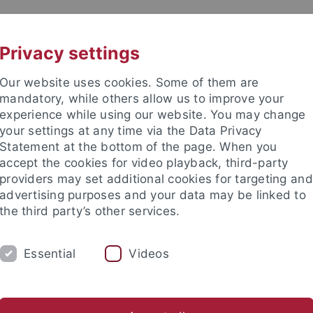
UNI A-Z
KONTAKT
Privacy settings
Our website uses cookies. Some of them are
mandatory, while others allow us to improve your
experience while using our website. You may change
your settings at any time via the Data Privacy
Statement at the bottom of the page. When you
akultät
accept the cookies for video playback, third-party
he Chemie
providers may set additional cookies for targeting and
advertising purposes and your data may be linked to
the third party’s other services.
Essential
Videos
AKTUELLES
STUDIUM
FORSCHUNG
AG Schnepf
AG Seitz
AG Sirsch
AG Wesemann