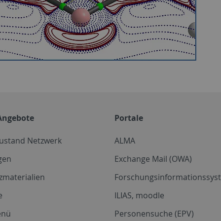
Angebote
Portale
zustand Netzwerk
ALMA
gen
Exchange Mail (OWA)
zmaterialien
Forschungsinformationssyst
e
ILIAS, moodle
enü
Personensuche (EPV)