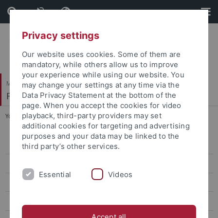
Skip
Skip
to
to
content
footer
Privacy settings
Our website uses cookies. Some of them are
mandatory, while others allow us to improve
your experience while using our website. You
Mathematisch-Naturwissenschaftliche Fakultät
may change your settings at any time via the
Fachbereich Chemie
Data Privacy Statement at the bottom of the
page. When you accept the cookies for video
playback, third-party providers may set
You are here:
Startseite
...
Lehramt
additional cookies for targeting and advertising
purposes and your data may be linked to the
Studienberatung
third party’s other services.
Studienkommission
Essential
Videos
Studiengänge
Bachelor of Science
Accept all