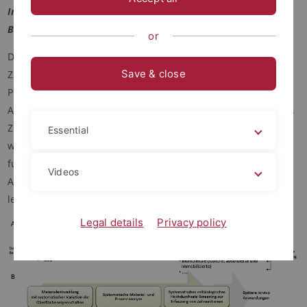
Intelligente Prozess- und Materialentwicklung in der
Biomateriomics
or
Das kooperative Promotionskolleg IPMB ist ein
Save & close
Zusammenschluss von Forschungsgruppen aus dem Bereich
Polymerchemie, Biomaterialien, physikalisch-chemischer
Analytik, Informatik sowie Zellbiologie und Tissue Engineering.
Zentrales Ziel des interdisziplinären Kollegs ist es, einen
Essential
wesentlichen Beitrag zur Entwicklung von
funktionsspezifischen Oberflächen von Werkstoffen für
Videos
Anwendungen in der Medizintechnik und Zelldiagnostik zu
leisten.
Legal details
Privacy policy