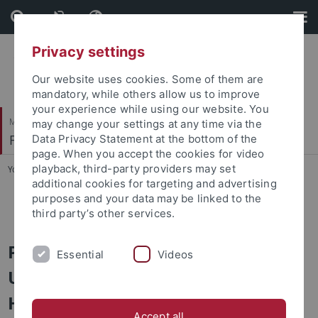
Skip
Skip
to
to
content
footer
Privacy settings
Our website uses cookies. Some of them are
mandatory, while others allow us to improve
your experience while using our website. You
Mathematisch-Naturwissenschaftliche Fakultät
may change your settings at any time via the
Fachbereich Chemie
Data Privacy Statement at the bottom of the
page. When you accept the cookies for video
playback, third-party providers may set
You are here:
Startseite
...
Promotionskolleg
additional cookies for targeting and advertising
purposes and your data may be linked to the
IPB-Workshop
third party’s other services.
Promotionskolleg IPMB der
Essential
Videos
Universität Tübingen und
Hochschule Reutlingen
Accept all