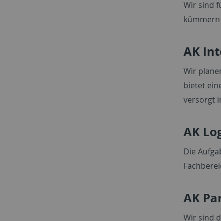
Wir sind f
kümmern u
AK In
Wir plane
bietet ei
versorgt i
AK Lo
Die Aufga
Fachberei
AK Pa
Wir sind 