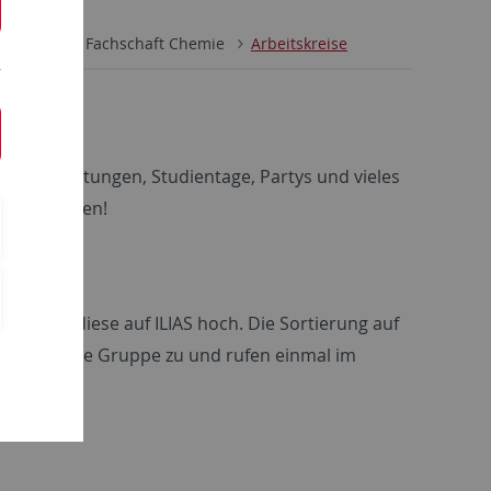
Lehre
Fachschaft Chemie
Arbeitskreise
i-Veranstaltungen, Studientage, Partys und vieles
einzubringen!
nd lädt diese auf ILIAS hoch. Die Sortierung auf
 Leute in die Gruppe zu und rufen einmal im