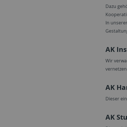
Dazu gehö
Kooperati
In unsere
Gestaltun
AK In
Wir verwa
vernetzen
AK Ha
Dieser ei
AK St