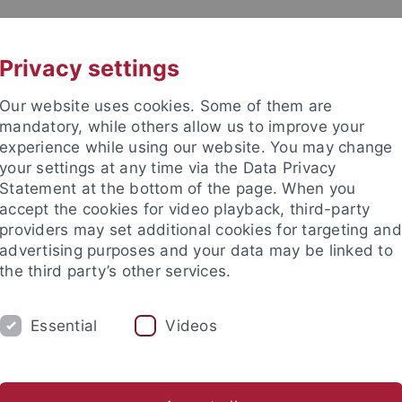
UNI A-Z
KONTAKT
Privacy settings
Our website uses cookies. Some of them are
mandatory, while others allow us to improve your
experience while using our website. You may change
your settings at any time via the Data Privacy
Statement at the bottom of the page. When you
akultät
accept the cookies for video playback, third-party
providers may set additional cookies for targeting and
advertising purposes and your data may be linked to
the third party’s other services.
Essential
Videos
EHRE
FORSCHUNG
INSTITUTE
Während des Studiums
Promotionskolleg
Prüfungen