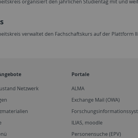
eitskreis organisiert den jährlichen Studientag mit und wei
as
eitskreis verwaltet den Fachschaftskurs auf der Plattform I
Angebote
Portale
zustand Netzwerk
ALMA
gen
Exchange Mail (OWA)
zmaterialien
Forschungsinformationssyst
e
ILIAS, moodle
enü
Personensuche (EPV)