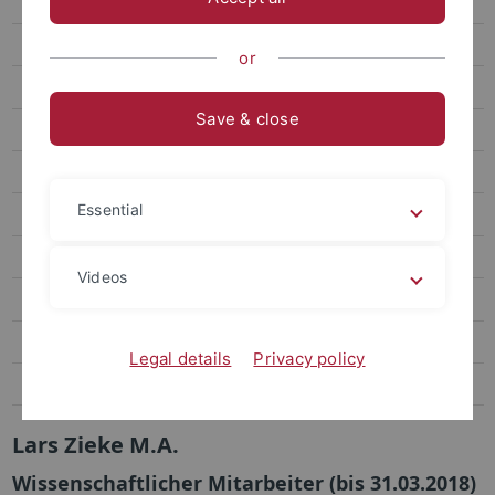
Zierholz, Steffen, Dr. phil.
Ratch, Corey, Dr. phil.
or
Wittke, Marius A. T., M.A.
Save & close
Schweizer, Yvonne, M.A.
Zieke, Lars, Dr. phil.
Essential
Finke, Marcel, Dr. phil.
Rüth, Sophie, M.A.
Videos
Wagner, Daniela, Dr. phil.
Hammami, Mariam, Dr. phil.
Legal details
Privacy policy
Heyder, Joris Corin, M.A.
Lars Zieke M.A.
Wissenschaftlicher Mitarbeiter (bis 31.03.2018)