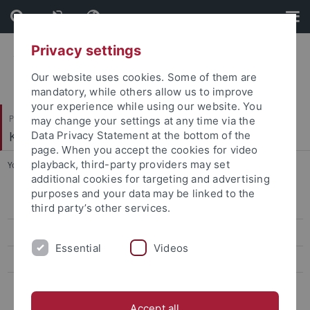
Skip
Skip
to
to
content
footer
Privacy settings
Our website uses cookies. Some of them are
mandatory, while others allow us to improve
your experience while using our website. You
Philosophische Fakultät
may change your settings at any time via the
Kunsthistorisches Institut
Data Privacy Statement at the bottom of the
page. When you accept the cookies for video
playback, third-party providers may set
You are here:
Startseite
...
Zieke, Lars, Dr. phil.
additional cookies for targeting and advertising
purposes and your data may be linked to the
Ehemalige ProfessorInnen
third party’s other services.
Ehemalige Kustoden der Graphischen Sammlung
Essential
Videos
Ehemalige Lehrbeauftragte
Ehemalige MitarbeiterInnen
Accept all