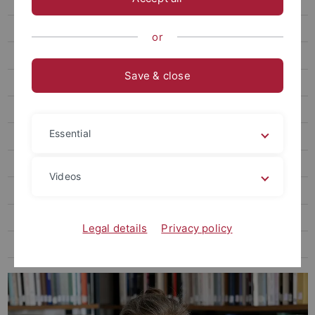
Zierholz, Steffen, Dr. phil.
Ratch, Corey, Dr. phil.
or
Wittke, Marius A. T., M.A.
Save & close
Schweizer, Yvonne, M.A.
Zieke, Lars, Dr. phil.
Essential
Finke, Marcel, Dr. phil.
Rüth, Sophie, M.A.
Videos
Wagner, Daniela, Dr. phil.
Hammami, Mariam, Dr. phil.
Legal details
Privacy policy
Heyder, Joris Corin, M.A.