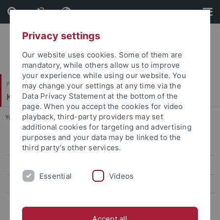
Skip
Skip
to
to
content
footer
Privacy settings
Our website uses cookies. Some of them are
mandatory, while others allow us to improve
your experience while using our website. You
Philosophische Fakultät
may change your settings at any time via the
Kunsthistorisches Institut
Data Privacy Statement at the bottom of the
page. When you accept the cookies for video
playback, third-party providers may set
You are here:
Startseite
...
Wagner, Daniela, Dr. phil.
additional cookies for targeting and advertising
purposes and your data may be linked to the
Ehemalige ProfessorInnen
third party’s other services.
Ehemalige Kustoden der Graphischen Sammlung
Essential
Videos
Ehemalige Lehrbeauftragte
Ehemalige MitarbeiterInnen
Accept all