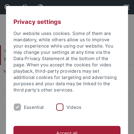
Skip
Skip
to
to
content
footer
Privacy settings
Our website uses cookies. Some of them are
mandatory, while others allow us to improve
your experience while using our website. You
Philosophische Fakultät
may change your settings at any time via the
Institut für die Kulturen des Alten Orients
Data Privacy Statement at the bottom of the
page. When you accept the cookies for video
playback, third-party providers may set
You are here:
Startseite
...
50-jähriges Jubiläum
additional cookies for targeting and advertising
purposes and your data may be linked to the
Geschichte des IANES
third party’s other services.
Altorientalische Philologie in Tübingen
Essential
Videos
Ägyptologie in Tübingen
50-jähriges Jubiläum
Accept all