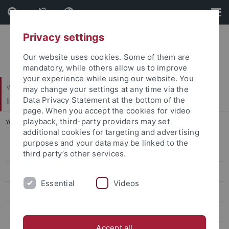
Skip
Skip
to
to
content
footer
Privacy settings
Our website uses cookies. Some of them are
mandatory, while others allow us to improve
your experience while using our website. You
Wirtschafts- und Sozialwissenschaftliche Fakultät
may change your settings at any time via the
Institut für Erziehungswissenschaft
Data Privacy Statement at the bottom of the
page. When you accept the cookies for video
playback, third-party providers may set
You are here:
Startseite
...
Forschung
additional cookies for targeting and advertising
purposes and your data may be linked to the
Personal
third party’s other services.
Forschung
Essential
Videos
Laufende Forschungsprojekte
Abgeschlossene Forschungsprojekte
Accept all