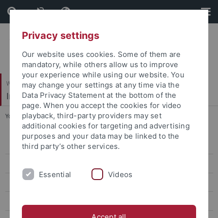
Skip
Skip
to
to
content
footer
Privacy settings
Our website uses cookies. Some of them are
mandatory, while others allow us to improve
your experience while using our website. You
Wirtschafts- und Sozialwissenschaftliche Fakultät
may change your settings at any time via the
Institut für Erziehungswissenschaft
Data Privacy Statement at the bottom of the
page. When you accept the cookies for video
playback, third-party providers may set
You are here:
Startseite
...
Abgeschlossene Forschungsprojekte
additional cookies for targeting and advertising
purposes and your data may be linked to the
Personal
third party’s other services.
Forschung
Essential
Videos
Laufende Forschungsprojekte
Abgeschlossene Forschungsprojekte
Accept all