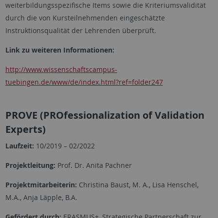
weiterbildungsspezifische Items sowie die Kriteriumsvalidität
durch die von Kursteilnehmenden eingeschätzte
Instruktionsqualität der Lehrenden überprüft.
Link zu weiteren Informationen:
http://www.wissenschaftscampus-
tuebingen.de/www/de/index.html?ref=folder247
PROVE (PROfessionalization of Validation
Experts)
Laufzeit:
10/2019 – 02/2022
Projektleitung:
Prof. Dr. Anita Pachner
Projektmitarbeiterin:
Christina Baust, M. A., Lisa Henschel,
M.A., Anja Läpple, B.A.
Gefördert durch:
ERASMUS+, Strategische Partnerschaft zur