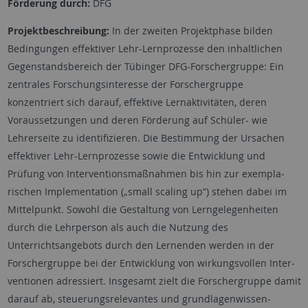
Förderung durch:
DFG
Projektbeschreibung:
In der zweiten Projektphase bilden
Bedingungen effektiver Lehr-Lernprozesse den inhaltlichen
Gegenstandsbereich der Tübinger DFG-Forschergruppe: Ein
zentrales Forschungsinteresse der Forschergruppe
konzentriert sich darauf, effektive Lern­­­ak­ti­vi­täten, deren
Voraussetzungen und deren Förderung auf Schüler- wie
Lehrerseite zu iden­ti­fi­zie­ren. Die Bestimmung der Ursachen
effektiver Lehr-Lern­pro­zes­se sowie die Ent­wick­lung und
Prüfung von Interventionsmaßnahmen bis hin zur exem­pla­
rischen Imple­men­ta­tion („small scaling up“) stehen dabei im
Mittelpunkt. Sowohl die Gestaltung von Lern­ge­le­gen­heiten
durch die Lehrperson als auch die Nutzung des
Unterrichtsangebots durch den Ler­nen­den werden in der
Forschergruppe bei der Entwicklung von wirkungsvollen Inter­
ven­tio­nen adressiert. Insgesamt zielt die Forschergruppe damit
darauf ab, steuerungsrelevantes und grund­lagen­wissen­