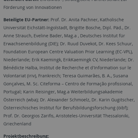
Förderung von Innovationen
Beteiligte EU-Partner:
Prof. Dr. Anita Pachner, Katholische
Universität Eichstätt-Ingolstadt, Brigitte Bosche, Dipl. Päd., Dr.
Anne Strauch, Eveline Bader, Mag.a , Deutsches Institut für
Erwachsenenbildung (DIE); Dr. Ruud Duvekot, Dr. Kees Schuur,
Foundation European Centre Valuation Prior Learning (EC-VPL),
Niederlande; Erik Kaemingk, ErikKaemingk CV, Niederlande; Dr.
Bénédicte Halba, Institut de Recherche et d'Information sur le
Volontariat (iriv), Frankreich; Teresa Guimarães, B. A., Susana
Gonçalves, M. Sc. Citeforma – Centro de Formação profissional,
Portugal; Karin Reisinger, Mag.a Weiterbildungsakademie
Österreich (wba); Dr. Alexander Schmoelz, Dr. Karin Gugitscher,
Österreichisches Institut für Berufsbildungsforschung (öibf);
Prof. Dr. Georgios Zarifis, Aristoteles-Universität Thessaloniki,
Griechenland
Projektbeschreibung: