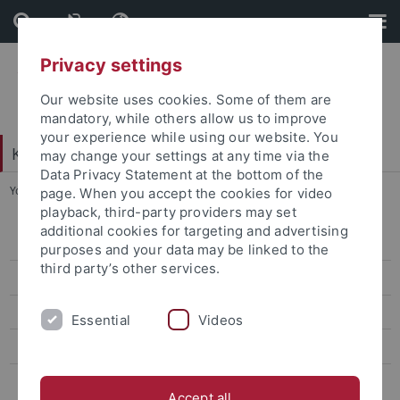
Skip
Skip
to
to
content
footer
Privacy settings
Our website uses cookies. Some of them are
mandatory, while others allow us to improve
your experience while using our website. You
Katholisch-Theologische Fakultät
may change your settings at any time via the
Data Privacy Statement at the bottom of the
You are here:
Startseite
...
Visiting Professors
page. When you accept the cookies for video
playback, third-party providers may set
additional cookies for targeting and advertising
Emeriti
purposes and your data may be linked to the
third party’s other services.
apl.-Professor*innen
Visiting Professors
Essential
Videos
Prof. Dr. Dr. Jean Ehret
Ehrenpromotionen
Accept all