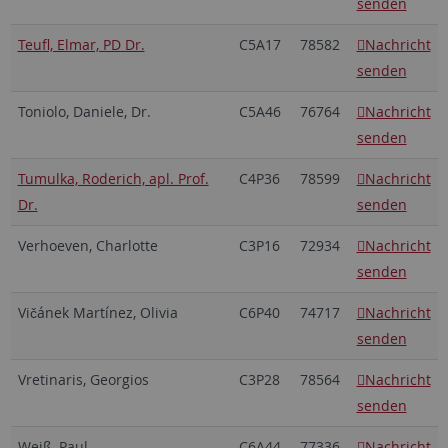
senden
Teufl, Elmar, PD Dr.
C5A17
78582
Nachricht
senden
Toniolo, Daniele, Dr.
C5A46
76764
Nachricht
senden
Tumulka, Roderich, apl. Prof.
C4P36
78599
Nachricht
Dr.
senden
Verhoeven, Charlotte
C3P16
72934
Nachricht
senden
Vičánek Martínez, Olivia
C6P40
74717
Nachricht
senden
Vretinaris, Georgios
C3P28
78564
Nachricht
senden
Weiß, Paul
C6A44
77336
Nachricht