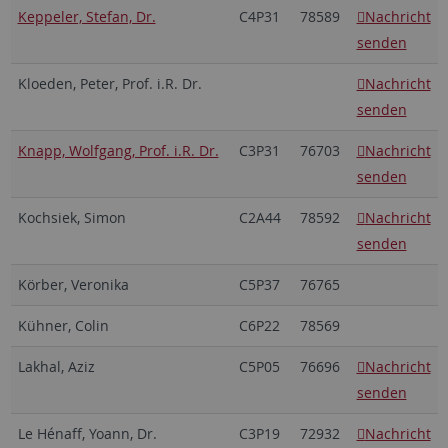
Keppeler, Stefan, Dr.
C4P31
78589
Nachricht
senden
Kloeden, Peter, Prof. i.R. Dr.
Nachricht
senden
Knapp, Wolfgang, Prof. i.R. Dr.
C3P31
76703
Nachricht
senden
Kochsiek, Simon
C2A44
78592
Nachricht
senden
Körber, Veronika
C5P37
76765
Kühner, Colin
C6P22
78569
Lakhal, Aziz
C5P05
76696
Nachricht
senden
Le Hénaff, Yoann, Dr.
C3P19
72932
Nachricht