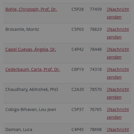
Bohle, Christoph, Prof. Dr.
C5P28
77459
Nachricht
senden
Brösamle, Moritz
C5P03
78829
Nachricht
senden
Capel Cuevas, Ángela, Dr.
C4P42
78448
Nachricht
senden
Cederbaum, Carla, Prof. Dr.
C6P19
74318
Nachricht
senden
Chaudhary, Abhishek, PhD
C2A35
78570
Nachricht
senden
Cobigo-Bihavan, Lou-Jean
C5P37
76765
Nachricht
senden
Damian, Luca
C4P45
78698
Nachricht