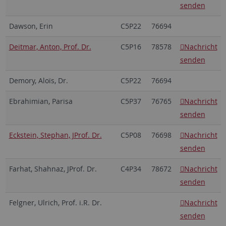
senden
Dawson, Erin
C5P22
76694
Deitmar, Anton, Prof. Dr.
C5P16
78578
Nachricht
senden
Demory, Aloïs, Dr.
C5P22
76694
Ebrahimian, Parisa
C5P37
76765
Nachricht
senden
Eckstein, Stephan, JProf. Dr.
C5P08
76698
Nachricht
senden
Farhat, Shahnaz, JProf. Dr.
C4P34
78672
Nachricht
senden
Felgner, Ulrich, Prof. i.R. Dr.
Nachricht
senden