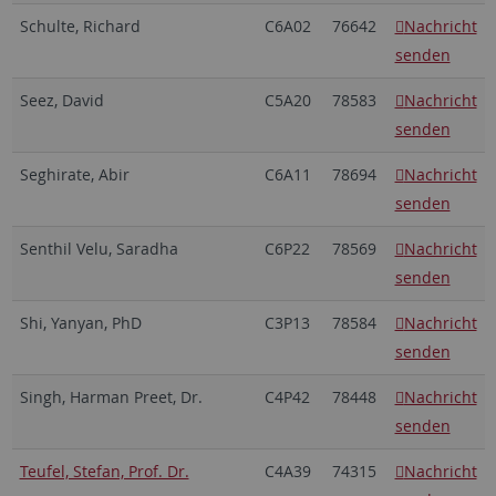
Schulte, Richard
C6A02
76642
Nachricht
senden
Seez, David
C5A20
78583
Nachricht
senden
Seghirate, Abir
C6A11
78694
Nachricht
senden
Senthil Velu, Saradha
C6P22
78569
Nachricht
senden
Shi, Yanyan, PhD
C3P13
78584
Nachricht
senden
Singh, Harman Preet, Dr.
C4P42
78448
Nachricht
senden
Teufel, Stefan, Prof. Dr.
C4A39
74315
Nachricht