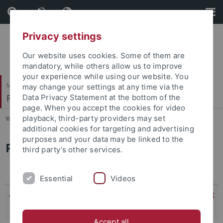
Skip
Skip
to
to
content
footer
Privacy settings
Our website uses cookies. Some of them are
mandatory, while others allow us to improve
your experience while using our website. You
Mathematisch-Naturwissenschaftliche Fakultät
may change your settings at any time via the
Fachbereich Mathematik
Data Privacy Statement at the bottom of the
page. When you accept the cookies for video
playback, third-party providers may set
You are here:
Startseite
...
Personen
additional cookies for targeting and advertising
purposes and your data may be linked to the
Personen
third party’s other services.
Name
Raum
Tel.*)
E-Mail
Essential
Videos
Acuña Flores, Jorge
C4P45
78698
Nachricht
senden
Accept all