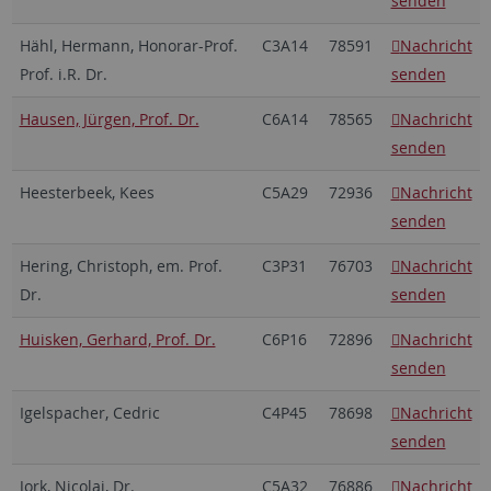
senden
Hähl, Hermann, Honorar-Prof.
C3A14
78591
Nachricht
Prof. i.R. Dr.
senden
Hausen, Jürgen, Prof. Dr.
C6A14
78565
Nachricht
senden
Heesterbeek, Kees
C5A29
72936
Nachricht
senden
Hering, Christoph, em. Prof.
C3P31
76703
Nachricht
Dr.
senden
Huisken, Gerhard, Prof. Dr.
C6P16
72896
Nachricht
senden
Igelspacher, Cedric
C4P45
78698
Nachricht
senden
Jork, Nicolai, Dr.
C5A32
76886
Nachricht