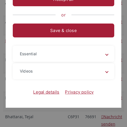
Agostini, Daniele, JProf. Dr.
C5A26
76884
Nachricht
senden
or
Azizialamdari, Niloufar
C2A29
78576
Nachricht
C3P22
78575
senden
Save & close
Batyrev, Victor, Prof. i.R. Dr.
C6A40
76701
Nachricht
senden
Essential
Becker, Lennart
C4A45
78696
Nachricht
senden
Videos
Beier, Florian, Dr.
C5P05
76696
Nachricht
senden
Legal details
Privacy policy
Betsch, Gerhard, AOR a.D. Dr.
Nachricht
senden
Bhattarai, Tejal
C6P31
76691
Nachricht
senden