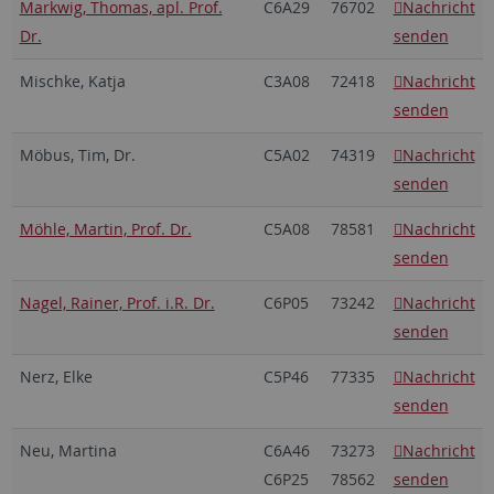
Markwig, Thomas, apl. Prof.
C6A29
76702
Nachricht
Dr.
senden
Mischke, Katja
C3A08
72418
Nachricht
senden
Möbus, Tim, Dr.
C5A02
74319
Nachricht
senden
Möhle, Martin, Prof. Dr.
C5A08
78581
Nachricht
senden
Nagel, Rainer, Prof. i.R. Dr.
C6P05
73242
Nachricht
senden
Nerz, Elke
C5P46
77335
Nachricht
senden
Neu, Martina
C6A46
73273
Nachricht
C6P25
78562
senden