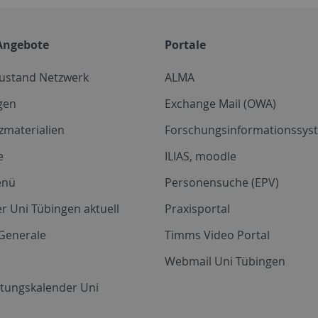
Angebote
Portale
zustand Netzwerk
ALMA
gen
Exchange Mail (OWA)
zmaterialien
Forschungsinformationssyst
e
ILIAS, moodle
enü
Personensuche (EPV)
r Uni Tübingen aktuell
Praxisportal
Generale
Timms Video Portal
Webmail Uni Tübingen
ltungskalender Uni