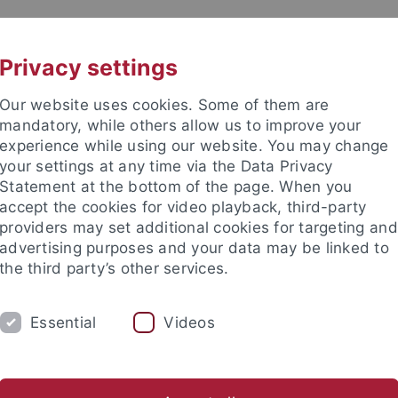
UNI A-Z
KONTAKT
Privacy settings
Our website uses cookies. Some of them are
mandatory, while others allow us to improve your
experience while using our website. You may change
your settings at any time via the Data Privacy
Statement at the bottom of the page. When you
accept the cookies for video playback, third-party
ut
providers may set additional cookies for targeting and
advertising purposes and your data may be linked to
the third party’s other services.
Essential
Videos
UNG
PERSONEN
GRAPH. SAMMLUNG
chte des Mittelalters (Worm)
Graphische Sammlung
Muse