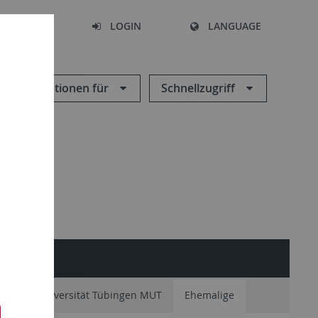
SEARCH
LOGIN
LANGUAGE
Informationen für
Schnellzugriff
um der Universität Tübingen MUT
Ehemalige