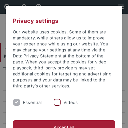
Skip
Skip
to
to
content
footer
Privacy settings
Our website uses cookies. Some of them are
mandatory, while others allow us to improve
your experience while using our website. You
Philosophische Fakultät
may change your settings at any time via the
Kunsthistorisches Institut
Data Privacy Statement at the bottom of the
page. When you accept the cookies for video
playback, third-party providers may set
You are here:
Startseite
...
Lange, Barbara, Prof. Dr. phil. habil.
additional cookies for targeting and advertising
purposes and your data may be linked to the
Ehemalige ProfessorInnen
third party’s other services.
Pawlak, Anna, Prof. Dr. phil.
Essential
Videos
Michalski, Sergiusz, Prof. Dr. phil. habil.
Lange, Barbara, Prof. Dr. phil. habil.
Accept all