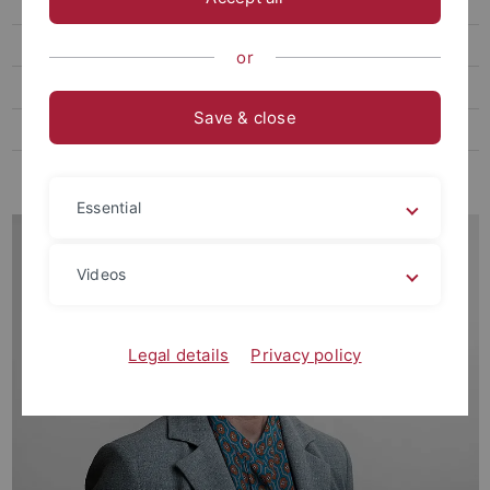
Thome, Markus, Prof. Dr. phil.
Ehemalige Gast- und Vertretungsprofessor:innen
or
Ehemalige Kustoden der Graphischen Sammlung
Save & close
Ehemalige Lehrbeauftragte
Ehemalige MitarbeiterInnen
Essential
Videos
Legal details
Privacy policy