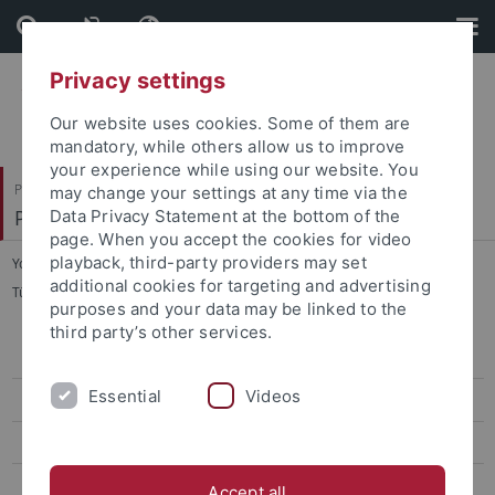
Skip
Skip
to
to
content
footer
Privacy settings
Our website uses cookies. Some of them are
mandatory, while others allow us to improve
your experience while using our website. You
Philosophische Fakultät
may change your settings at any time via the
Philologisches Seminar
Data Privacy Statement at the bottom of the
page. When you accept the cookies for video
playback, third-party providers may set
You are here:
Startseite
...
additional cookies for targeting and advertising
Tübingen Working Group 'Narrative Dynamics in Latin Literature'
purposes and your data may be linked to the
third party’s other services.
Tübingen Working Group 'Narrative Dynamics in Latin Literature'
Essential
Videos
Brill's Narratological Commentaries on Ancient Texts
Reading Latin Text Collections (LTC-Project)
GRK 1808 Ambiguität (2013–2022)
Accept all