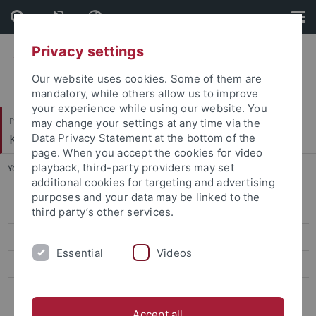
Skip
Skip
to
to
content
footer
Privacy settings
Our website uses cookies. Some of them are
mandatory, while others allow us to improve
your experience while using our website. You
Philosophische Fakultät
may change your settings at any time via the
Koreanistik
Data Privacy Statement at the bottom of the
page. When you accept the cookies for video
playback, third-party providers may set
You are here:
Startseite
...
Lehre Master SoSe 2019
additional cookies for targeting and advertising
purposes and your data may be linked to the
Lehre Master SoSe26
third party’s other services.
Lehre Bachelor SoSe26
Essential
Videos
Lehre Bachelor WiSe 2025/26
Lehre Master WiSe 2025/26
Accept all