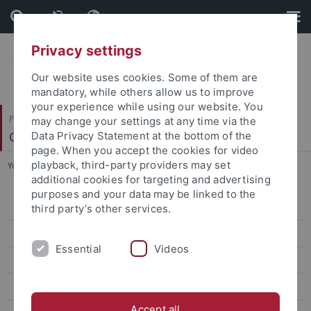
Skip
Skip
to
to
content
footer
Privacy settings
Our website uses cookies. Some of them are
mandatory, while others allow us to improve
your experience while using our website. You
Philosophische Fakultät
may change your settings at any time via the
Geschichtsdidaktik und Public History
Data Privacy Statement at the bottom of the
page. When you accept the cookies for video
playback, third-party providers may set
You are here:
Startseite
...
Nagel
additional cookies for targeting and advertising
purposes and your data may be linked to the
Witzler
third party’s other services.
Buschhaus
Essential
Videos
Huber
Nagel
Accept all