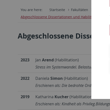
You are here:
Startseite
Fakultäten
Philosoph
Abgeschlossene Dissertationen und Habilitationen
Abgeschlossene Dissertati
2023
Jan
Arend
(Habilitation)
Stress im Systemwandel. Belastungssorge un
2022
Daniela
Simon
(Habilitation)
Erschienen als: Die bedrohte Ordnung der Vie
2019
Katharina
Kucher
(Habilitation)
Erschienen als: Kindheit als Privileg.Bild