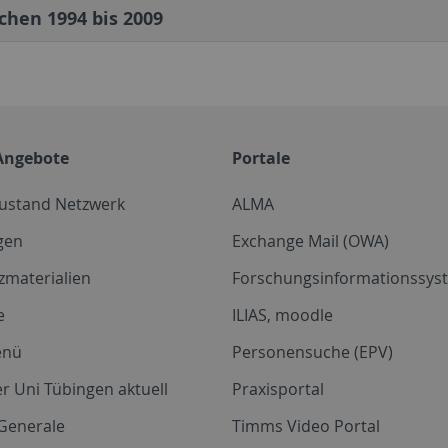
chen 1994 bis 2009
Angebote
Portale
zustand Netzwerk
ALMA
gen
Exchange Mail (OWA)
zmaterialien
Forschungsinformationssyst
e
ILIAS, moodle
enü
Personensuche (EPV)
r Uni Tübingen aktuell
Praxisportal
Generale
Timms Video Portal