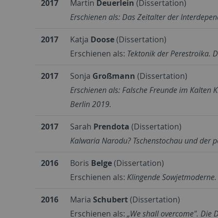
2017
Martin
Deuerlein
(Dissertation)
Erschienen als: Das Zeitalter der Interdepe
2017
Katja
Doose
(Dissertation)
Erschienen als:
Tektonik der Perestroika.
2017
Sonja
Großmann
(Dissertation)
Erschienen als:
Falsche Freunde im Kalten K
Berlin 2019.
2017
Sarah
Prendota
(Dissertation)
Kalwaria Narodu? Tschenstochau und der po
2016
Boris
Belge
(Dissertation)
Erschienen als:
Klingende Sowjetmoderne. E
2016
Maria
Schubert
(Dissertation)
Erschienen als:
„We shall overcome". Die