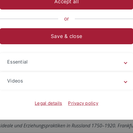
Accept all
ische Fakultät
...
Geschichtswissenschaft
Seminare/Instit
or
Save & close
onen und Habilitationen seit 
Essential
d Therapeutisierung in der sozialistischen Tschechoslowakei un
Videos
lfalt. Kulturelle Hybridität in Istrien, 1870-1914. Bielefeld 2024.
Legal details
Privacy policy
ungsideale und Erziehungspraktiken in Russland 1750–1920. Frankf