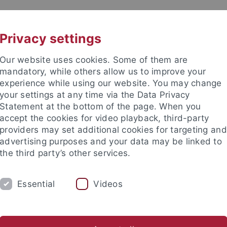
UNI A-Z
KONTAKT
Privacy settings
Our website uses cookies. Some of them are
mandatory, while others allow us to improve your
experience while using our website. You may change
your settings at any time via the Data Privacy
Statement at the bottom of the page. When you
accept the cookies for video playback, third-party
chte und Landeskunde
providers may set additional cookies for targeting and
advertising purposes and your data may be linked to
the third party’s other services.
Essential
Videos
UM
KOLLOQUIUM
FORSCHUNG
d Habilitationen
Konferenzen und Workshops