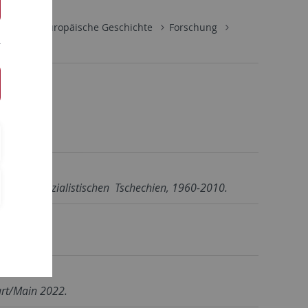
ute
Osteuropäische Geschichte
Forschung
2009
d im postsozialistischen Tschechien, 1960-2010.
urt/Main 2022.