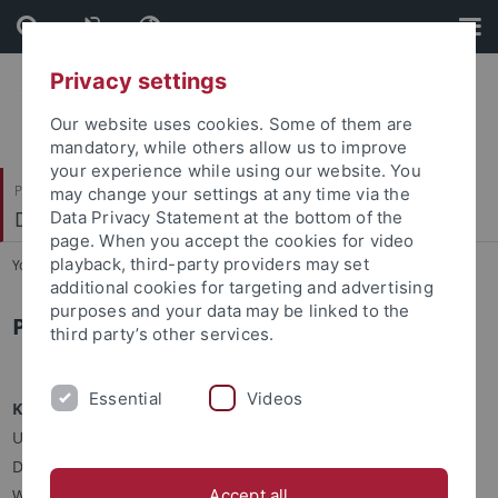
Skip
Skip
to
to
content
footer
Privacy settings
Our website uses cookies. Some of them are
mandatory, while others allow us to improve
your experience while using our website. You
Philosophische Fakultät
may change your settings at any time via the
Deutsches Seminar
Data Privacy Statement at the bottom of the
page. When you accept the cookies for video
playback, third-party providers may set
You are here:
Startseite
...
Mitarbeitende
additional cookies for targeting and advertising
purposes and your data may be linked to the
PD Dr. Stefan Knödler
third party’s other services.
Essential
Videos
Kontakt
Universität Tübingen
Deutsches Seminar
Wilhelmstr. 50
Accept all