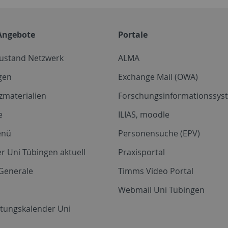
Angebote
Portale
zustand Netzwerk
ALMA
gen
Exchange Mail (OWA)
zmaterialien
Forschungsinformationssyst
e
ILIAS, moodle
enü
Personensuche (EPV)
r Uni Tübingen aktuell
Praxisportal
Generale
Timms Video Portal
Webmail Uni Tübingen
ltungskalender Uni