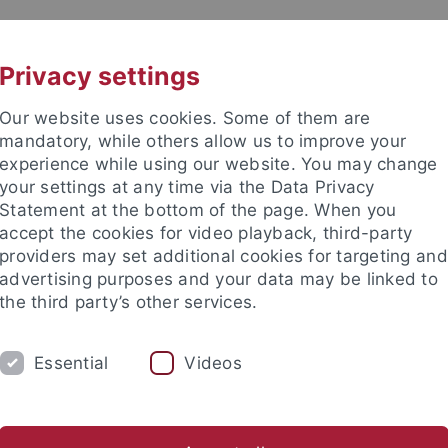
UNI A-Z
KONTAKT
Privacy settings
Our website uses cookies. Some of them are
mandatory, while others allow us to improve your
experience while using our website. You may change
your settings at any time via the Data Privacy
Statement at the bottom of the page. When you
accept the cookies for video playback, third-party
providers may set additional cookies for targeting and
advertising purposes and your data may be linked to
the third party’s other services.
Essential
Videos
STUDIUM
FORSCHUNG
INTERNATIONA
sverzeichnis
Regelungen für Hausarbeiten und sonstige schrif