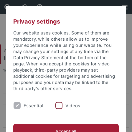
Skip
Skip
to
to
content
footer
Privacy settings
Our website uses cookies. Some of them are
mandatory, while others allow us to improve
your experience while using our website. You
Wirtschafts- und Sozialwissenschaftliche Fakultät
may change your settings at any time via the
Institut für Erziehungswissenschaft
Data Privacy Statement at the bottom of the
page. When you accept the cookies for video
playback, third-party providers may set
You are here:
Startseite
...
Arbeitsstelle für Beratungsforschung
additional cookies for targeting and advertising
purposes and your data may be linked to the
Personal
third party’s other services.
Forschungsprojekte
Essential
Videos
Masterstudiengang
Arbeitsstellen
Accept all