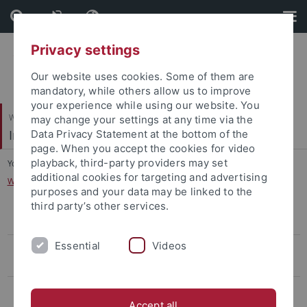
Skip
Skip
to
to
content
footer
Privacy settings
Our website uses cookies. Some of them are
mandatory, while others allow us to improve
your experience while using our website. You
Wirtschafts- und Sozialwissenschaftliche Fakultät
may change your settings at any time via the
Institut für Politikwissenschaft
Data Privacy Statement at the bottom of the
page. When you accept the cookies for video
playback, third-party providers may set
You are here:
Startseite
...
additional cookies for targeting and advertising
Weitere Professuren und Privatdozenten
purposes and your data may be linked to the
third party’s other services.
Comparative Politics and European Integration: Professor Abels
Essential
Videos
Internationale Beziehungen/ Friedens- und Konfliktforschung:
Professuren Diez und Hasenclever
Vorderer Orient und Vergleichende Politikwissenschaft: Professor
Schlumberger
Accept all