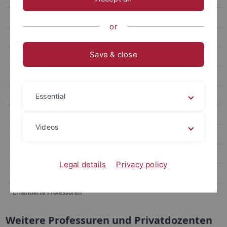
Comparative Public Policy
or
Politik und Wirtschaft/Politische Ökonomie: Professur Bieling
Save & close
Lehrstuhl für Globalisierungsethik: Professur Dierksmeier
Political Struggles in the Global South: Jun.-Prof. Riccarda Flemmer
Professor Gunter Schubert
Essential
Weitere Professuren und Privatdozenten
Videos
Ausserordentlicher Professor Buhr
Akademische Rätinnen und Räte
Legal details
Privacy policy
Lehrbeauftragte
Emeritierte Professoren
Weitere Professuren und Privatdozenten