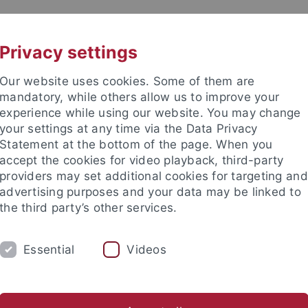
UNI A-Z
KONTAKT
Privacy settings
Our website uses cookies. Some of them are
mandatory, while others allow us to improve your
experience while using our website. You may change
your settings at any time via the Data Privacy
Statement at the bottom of the page. When you
e Fakultät
accept the cookies for video playback, third-party
nschaft
providers may set additional cookies for targeting and
advertising purposes and your data may be linked to
the third party’s other services.
Essential
Videos
UNG
INTERNATIONAL
BEWERBER/INNE