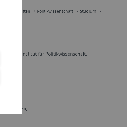
lwissenschaften
Politikwissenschaft
Studium
ängen am Institut für Politikwissenschaft.
DRE)
iety"
(CMEPS)