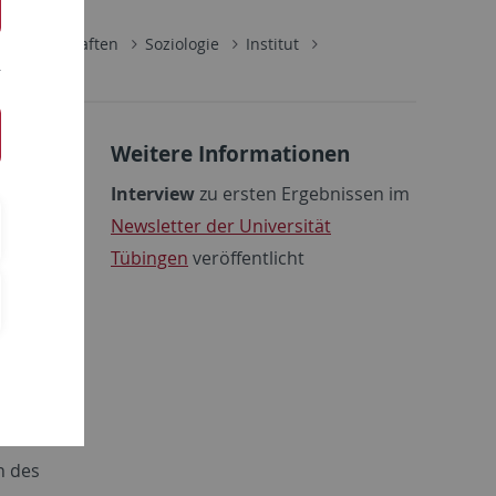
lwissenschaften
Soziologie
Institut
Weitere Informationen
Interview
zu ersten Ergebnissen im
Newsletter der Universität
Tübingen
veröffentlicht
)
Groß
) mit
igen. In
unktion
n des