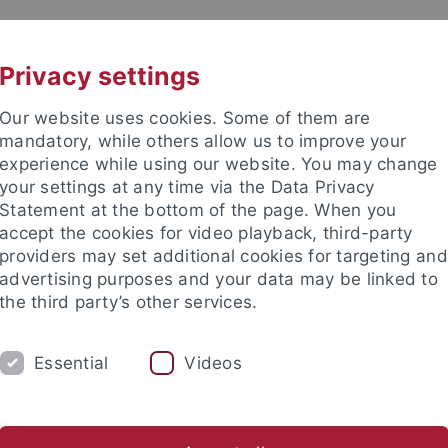
UNI A-Z
KONTAKT
Privacy settings
Our website uses cookies. Some of them are
mandatory, while others allow us to improve your
experience while using our website. You may change
your settings at any time via the Data Privacy
Statement at the bottom of the page. When you
e Fakultät
accept the cookies for video playback, third-party
providers may set additional cookies for targeting and
advertising purposes and your data may be linked to
the third party’s other services.
Essential
Videos
UNG
INTERNATIONAL
IT
BIB
Personen
Arbeitsbereiche
Stellenangebote