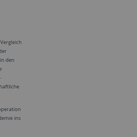
n
Vergleich
der
in den
e
-
aftliche
operation
demie ins