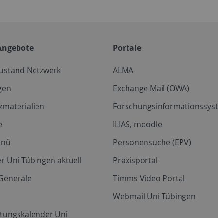
Angebote
Portale
zustand Netzwerk
ALMA
gen
Exchange Mail (OWA)
zmaterialien
Forschungsinformationssyst
e
ILIAS, moodle
enü
Personensuche (EPV)
r Uni Tübingen aktuell
Praxisportal
Generale
Timms Video Portal
Webmail Uni Tübingen
ltungskalender Uni