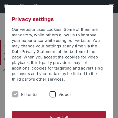
Skip
Skip
to
to
content
footer
Privacy settings
Our website uses cookies. Some of them are
mandatory, while others allow us to improve
your experience while using our website. You
Mathematisch-Naturwissenschaftliche Fakultät
may change your settings at any time via the
Urgeschichte und Naturwissenschaftliche
Data Privacy Statement at the bottom of the
page. When you accept the cookies for video
Archäologie
playback, third-party providers may set
additional cookies for targeting and advertising
You are here:
Startseite
...
AlpiNet
purposes and your data may be linked to the
third party’s other services.
Mitarbeiter
Essential
Videos
Aktuelles
Teaching
Forschung
Accept all