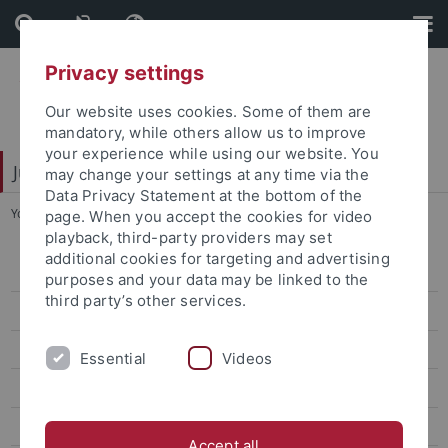
Skip
Skip
to
to
content
footer
Privacy settings
Our website uses cookies. Some of them are
mandatory, while others allow us to improve
your experience while using our website. You
Juristische Fakultät
may change your settings at any time via the
Data Privacy Statement at the bottom of the
You are here:
Startseite
...
Lehrstühle Strafrecht
page. When you accept the cookies for video
playback, third-party providers may set
additional cookies for targeting and advertising
Lehrstühle Bürgerliches Recht
purposes and your data may be linked to the
third party’s other services.
Lehrstühle Öffentliches Recht
Lehrstühle Strafrecht
Essential
Videos
Eisele
Hecker
Accept all