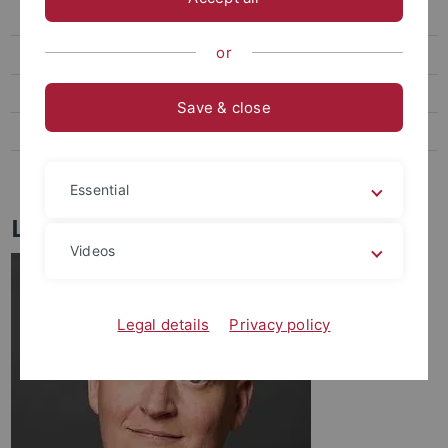
Heinrich
or
Kinzig
Stiftungsprofessur
Save & close
Juniorprofessur
Emeritierte und pensionierte Professoren
Essential
Lehrstühle Strafrecht
Videos
Legal details
Privacy policy