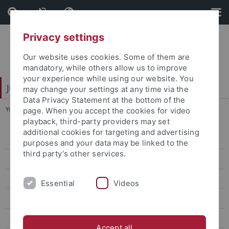
Skip
Skip
to
to
content
footer
Privacy settings
Our website uses cookies. Some of them are
mandatory, while others allow us to improve
your experience while using our website. You
Juristische Fakultät
may change your settings at any time via the
Data Privacy Statement at the bottom of the
You are here:
Home
...
Lehrstühle Strafrecht
page. When you accept the cookies for video
playback, third-party providers may set
additional cookies for targeting and advertising
Lehrstühle Bürgerliches Recht
purposes and your data may be linked to the
third party’s other services.
Lehrstühle Öffentliches Recht
Lehrstühle Strafrecht
Essential
Videos
Eisele
Hecker
Accept all