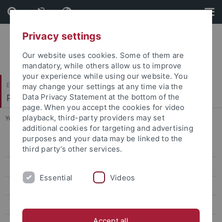
Skip
Skip
to
to
content
footer
Privacy settings
Our website uses cookies. Some of them are
mandatory, while others allow us to improve
your experience while using our website. You
Evangelisch-Theologische Fakultät
may change your settings at any time via the
Praktische Theologie II
Data Privacy Statement at the bottom of the
page. When you accept the cookies for video
playback, third-party providers may set
You are here:
Startseite
...
Team
additional cookies for targeting and advertising
purposes and your data may be linked to the
Aktuelles
third party’s other services.
Projekt
Essential
Videos
QUIRU-B
Team
Accept all