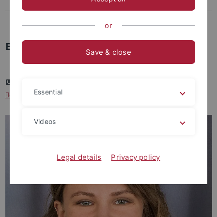
Veröffentlichungen
Kontakt
or
Eileen Märkle
Save & close
+49 7071 29-72878
Essential
eileen.maerkle
@uni-tuebingen.de
Videos
Legal details
Privacy policy