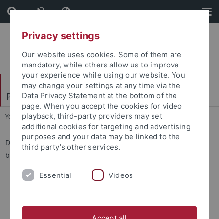
Skip
Skip
to
to
content
footer
Privacy settings
Our website uses cookies. Some of them are
mandatory, while others allow us to improve
your experience while using our website. You
Evangelisch-Theologische Fakultät
may change your settings at any time via the
Praktische Theologie II
Data Privacy Statement at the bottom of the
page. When you accept the cookies for video
playback, third-party providers may set
You are here:
Startseite
...
Aufgaben
additional cookies for targeting and advertising
purposes and your data may be linked to the
Die Arbeit des Forschungsverbunds bezieht sich auf einen
third party’s other services.
bewusst weit gezogenen Kreis von Praxisfeldern:
Religionsunterricht
Essential
Videos
Aus- und Fortbildung für Religionslehrkräfte
Entwicklung und wissenschaftliche Begleitung von
Formen der interreligiösen Kooperation zwischen
Accept all