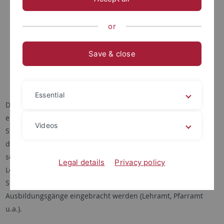
katholischen, islamischen und evangelischen
Bildungsangeboten innerhalb und außerhalb der Schule
or
Dialog im Bereich der Religionspädagogik der beiden
Religionen
Save & close
Religionsbezogene, sozialpädagogische Aufgaben in
diversen Handlungsfeldern (Elementarbereich,
Jugendhilfe, Strafvollzug u.a.)
Essential
Der Forschungsverbund kann sich auf den neu
einzurichtenden Master-Studiengang zu interreligiösen
Videos
Studien beziehen, der derzeit von den beiden Fakultäten und
dem Zentrum für Islamische Theologie aufgebaut wird, und
soll dazu forschungsbasierte Grundlagen bieten, die in die
Legal details
Privacy policy
Lehre eingehen können. Darüber hinaus sollen
Studienangebote auch im Bereich der bereits bestehenden
Ausbildungsgänge eingebracht werden (Lehramt, Pfarramt
u.a.).