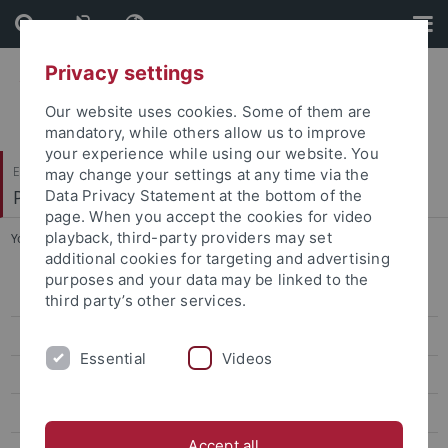
Skip
Skip
to
to
content
footer
Privacy settings
Our website uses cookies. Some of them are
mandatory, while others allow us to improve
your experience while using our website. You
Evangelisch-Theologische Fakultät
may change your settings at any time via the
Praktische Theologie II
Data Privacy Statement at the bottom of the
page. When you accept the cookies for video
playback, third-party providers may set
You are here:
Startseite
...
Kontakt
additional cookies for targeting and advertising
purposes and your data may be linked to the
Aktuelles
third party’s other services.
Projekt
Essential
Videos
QUIRU-B
Team
Accept all