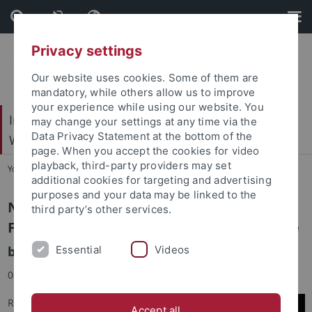
Skip
Skip
to
to
content
footer
Privacy settings
Our website uses cookies. Some of them are
mandatory, while others allow us to improve
your experience while using our website. You
Internationales Zentrum für Ethik in den
may change your settings at any time via the
Data Privacy Statement at the bottom of the
Wissenschaften (IZEW)
page. When you accept the cookies for video
playback, third-party providers may set
You are here:
Startseite
...
Publikationen
additional cookies for targeting and advertising
purposes and your data may be linked to the
Never have to say Goodbye? Aktuelle
third party’s other services.
Forschungen zur Ethik des Digital Afterlife
Essential
Videos
by
Matthias Meitzler
06.05.2025
Rund 2.600 geladene Gäste
Accept all