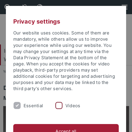
Skip
Skip
to
to
content
footer
Privacy settings
Our website uses cookies. Some of them are
mandatory, while others allow us to improve
your experience while using our website. You
Internationales Zentrum für Ethik in den
may change your settings at any time via the
Data Privacy Statement at the bottom of the
Wissenschaften (IZEW)
page. When you accept the cookies for video
playback, third-party providers may set
You are here:
Startseite
...
Team
additional cookies for targeting and advertising
purposes and your data may be linked to the
Dr. Matthias Meitzler
third party’s other services.
Medienethik, Technikphilosophie & KI
Essential
Videos
Accept all