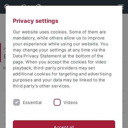
Skip
Skip
to
to
content
footer
Privacy settings
Our website uses cookies. Some of them are
mandatory, while others allow us to improve
your experience while using our website. You
Philosophische Fakultät
may change your settings at any time via the
Ethnologie
Data Privacy Statement at the bottom of the
page. When you accept the cookies for video
playback, third-party providers may set
You are here:
Startseite
...
Prof. Dr. Carola Lorea
additional cookies for targeting and advertising
purposes and your data may be linked to the
Prof. Dr. Carola Lorea
third party’s other services.
Curriculum Vitae
Essential
Videos
Publications
Teaching
Accept all