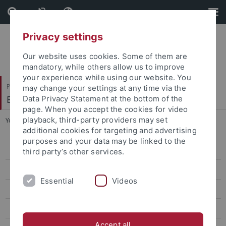
Skip
Skip
to
to
content
footer
Privacy settings
Our website uses cookies. Some of them are
mandatory, while others allow us to improve
your experience while using our website. You
Philosophische Fakultät
may change your settings at any time via the
Ethnologie
Data Privacy Statement at the bottom of the
page. When you accept the cookies for video
playback, third-party providers may set
You are here:
Startseite
...
Prof. Dr. Carola Lorea
additional cookies for targeting and advertising
purposes and your data may be linked to the
Prof. Dr. Carola Lorea
third party’s other services.
Curriculum Vitae
Essential
Videos
Publications
Teaching
Accept all