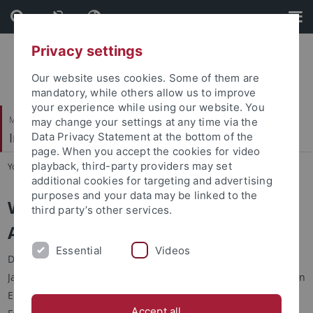
Skip
Skip
to
to
content
footer
Privacy settings
Our website uses cookies. Some of them are
mandatory, while others allow us to improve
your experience while using our website. You
Mathematisch-Naturwissenschaftliche Fakultät
may change your settings at any time via the
Institut für Astronomie & Astrophysik
Data Privacy Statement at the bottom of the
page. When you accept the cookies for video
playback, third-party providers may set
You are here:
Startseite
...
Astronomie und Astrophysik
additional cookies for targeting and advertising
purposes and your data may be linked to the
Willkommen am Institut für
third party’s other services.
Astronomie und Astrophysik
Essential
Videos
Das Institut für Astronomie und Astrophysik wurde am 9.
Januar 1995 gegründet durch Zusammenlegung der bisherigen
Einrichtungen: Astronomisches Institut, Lehr- und
Accept all