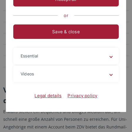
Mailinglisten
or
Unirundmail
Mailserver
Save & close
moodlepro
Storage
Essential
Web
Windows-Domäne
Videos
Versand von Rundmails innerhalb
Legal details
Privacy policy
der Universität Tübingen
E-Mails stellen ein bequemes und billiges Medium dar, um
schnell eine große Anzahl von Personen zu erreichen. Für Uni-
Angehörige mit einem Account beim ZDV bietet das Rundmail-