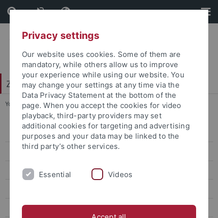
Skip
Skip
to
to
content
footer
Privacy settings
Our website uses cookies. Some of them are
mandatory, while others allow us to improve
your experience while using our website. You
Zentrum für Datenverarbeitung (ZDV)
may change your settings at any time via the
Data Privacy Statement at the bottom of the
You are here:
Startseite
...
Unirundmail
page. When you accept the cookies for video
playback, third-party providers may set
additional cookies for targeting and advertising
alma-Portal
purposes and your data may be linked to the
third party’s other services.
Computing
Mail
Essential
Videos
Exchange
Viren- und Spamschutz
Accept all