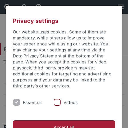
Skip
Skip
to
to
content
footer
Privacy settings
Our website uses cookies. Some of them are
mandatory, while others allow us to improve
your experience while using our website. You
Evangelisch-Theologische Fakultät
may change your settings at any time via the
Data Privacy Statement at the bottom of the
You are here:
Startseite
...
Forschungskooperationen
page. When you accept the cookies for video
playback, third-party providers may set
additional cookies for targeting and advertising
Aktuelles
purposes and your data may be linked to the
third party’s other services.
Austauschprogramme
Forschungskooperationen
Essential
Videos
Forschungsverbünde
Forschungskooperationen
Accept all