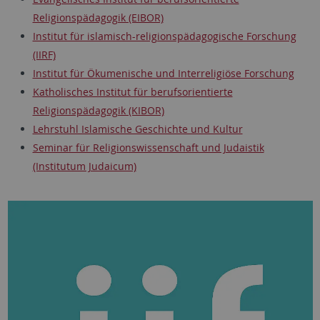
Religionspädagogik (EIBOR)
Institut für islamisch-religionspädagogische Forschung
(IIRF)
Institut für Ökumenische und Interreligiöse Forschung
Katholisches Institut für berufsorientierte
Religionspädagogik (KIBOR)
Lehrstuhl Islamische Geschichte und Kultur
Seminar für Religionswissenschaft und Judaistik
(Institutum Judaicum)