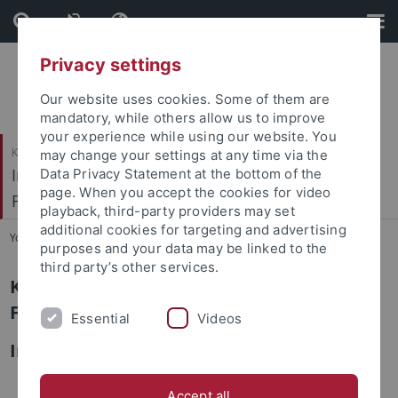
Skip
Skip
to
to
content
footer
Privacy settings
Our website uses cookies. Some of them are
mandatory, while others allow us to improve
your experience while using our website. You
Katholisch-Theologische Fakultät
may change your settings at any time via the
Institut für Ökumenische und Interreligiöse
Data Privacy Statement at the bottom of the
page. When you accept the cookies for video
Forschung
playback, third-party providers may set
additional cookies for targeting and advertising
You are here:
Startseite
...
Kooperationen
purposes and your data may be linked to the
third party’s other services.
Kooperationen der Jüdisch-Islamischen
Forschungsstelle
Essential
Videos
International und national
Bar Ilan Universität (Prof. Hanoch Ben-Paz)
Accept all