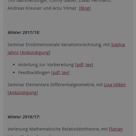
Tim Gammerdinger, Conny Glaser, Lukas Hermann,
Andreas Kreuser und Arzu Yilmaz [
Blog
]
Winter 2017/18:
Seminar Eindimensionale Variationsrechnung, mit
Sophia
Jahns
[
Ankündigung
]
Anleitung zur Vorbereitung [
pdf
,
tex
]
Feedbackbogen [
pdf
,
tex
]
Seminar Elementare Differentialgeometrie, mit
Lisa Hilken
[
Ankündigung
]
Winter 2016/17:
Vorlesung Mathematische Relativitätstheorie, mit
Florian