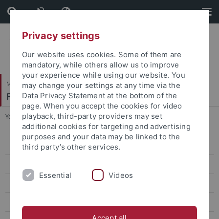
Skip
Skip
to
to
content
footer
Privacy settings
Our website uses cookies. Some of them are
mandatory, while others allow us to improve
your experience while using our website. You
Mathematisch-Naturwissenschaftliche Fakultät
may change your settings at any time via the
Fachbereich Mathematik
Data Privacy Statement at the bottom of the
page. When you accept the cookies for video
playback, third-party providers may set
You are here:
Startseite
...
Lehre / Teaching
additional cookies for targeting and advertising
purposes and your data may be linked to the
Algebra
third party’s other services.
Analysis
Essential
Videos
Geometrie
Geometrische Analysis, Differentialgeometrie und Relativitätstheorie
Accept all