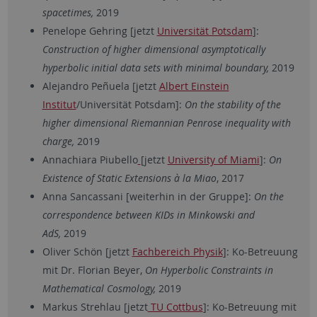
spacetimes,
2019
Penelope Gehring [jetzt
Universität Potsdam
]:
Construction of higher dimensional asymptotically
hyperbolic initial data sets with minimal boundary,
2019
Alejandro Peñuela [jetzt
Albert Einstein
Institut
/Universität Potsdam]:
On the stability of the
higher dimensional Riemannian Penrose inequality with
charge,
2019
Annachiara Piubello
[jetzt
University of Miami
]:
On
Existence of Static Extensions à la Miao
, 2017
Anna Sancassani [weiterhin in der Gruppe]:
On the
correspondence between KIDs in Minkowski and
AdS,
2019
Oliver Schön [jetzt
Fachbereich Physik
]: Ko-Betreuung
mit Dr. Florian Beyer,
On Hyperbolic Constraints in
Mathematical Cosmology,
2019
Markus Strehlau [jetzt
TU Cottbus
]: Ko-Betreuung mit