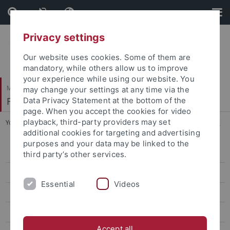
Skip
Skip
to
to
content
footer
Privacy settings
Our website uses cookies. Some of them are
mandatory, while others allow us to improve
your experience while using our website. You
Mathematisch-Naturwissenschaftliche Fakultät
may change your settings at any time via the
Fachbereich Mathematik
Data Privacy Statement at the bottom of the
page. When you accept the cookies for video
playback, third-party providers may set
You are here:
Startseite
...
Informationen für Studieninteressierte
additional cookies for targeting and advertising
purposes and your data may be linked to the
Algebra
third party’s other services.
Analysis
Essential
Videos
Geometrie
Geometrische Analysis, Differentialgeometrie und Relativitätstheorie
Accept all