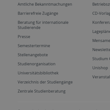
Amtliche Bekanntmachungen
Betriebs
Barrierefreie Zugänge
CD-Vorla
Beratung für internationale
Konferen
Studierende
Lageplän
Presse
Mensam
Semestertermine
Newslette
Stellenangebote
Studium 
Studienorganisation
Unishop
Universitätsbibliothek
Veransta
Verzeichnis der Studiengänge
Zentrale Studienberatung