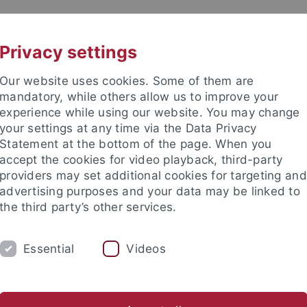
UNI A-Z
KONTAKT
Privacy settings
Our website uses cookies. Some of them are
mandatory, while others allow us to improve your
experience while using our website. You may change
your settings at any time via the Data Privacy
Statement at the bottom of the page. When you
akultät
accept the cookies for video playback, third-party
nd Psychotherapie
providers may set additional cookies for targeting and
advertising purposes and your data may be linked to
the third party’s other services.
Essential
Videos
ANZ
FORSCHUNG
nmeldung
Behandlungsangebot
Spezialambulanz für Ess