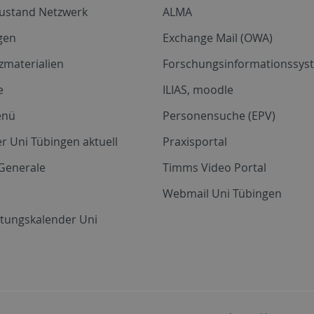
zustand Netzwerk
ALMA
gen
Exchange Mail (OWA)
zmaterialien
Forschungsinformationssyst
e
ILIAS, moodle
enü
Personensuche (EPV)
r Uni Tübingen aktuell
Praxisportal
Generale
Timms Video Portal
Webmail Uni Tübingen
ltungskalender Uni