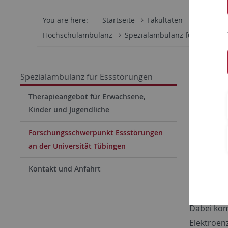
You are here:
Startseite
Fakultäten
Mathemati
Hochschulambulanz
Spezialambulanz für Essstör
Forsc
Spezialambulanz für Essstörungen
Univer
Therapieangebot für Erwachsene,
Kinder und Jugendliche
Der Arbei
Psychothe
Forschungsschwerpunkt Essstörungen
Forschung
an der Universität Tübingen
Kindes- u
Kontakt und Anfahrt
Hierfür w
auslösend
Dabei kom
Elektroen