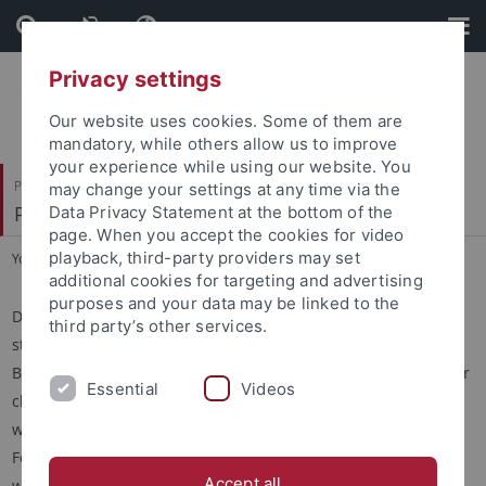
Skip
Skip
to
to
content
footer
Privacy settings
Our website uses cookies. Some of them are
mandatory, while others allow us to improve
your experience while using our website. You
Philosophische Fakultät
may change your settings at any time via the
Philologisches Seminar
Data Privacy Statement at the bottom of the
page. When you accept the cookies for video
playback, third-party providers may set
You are here:
Startseite
...
Lustrum
additional cookies for targeting and advertising
purposes and your data may be linked to the
Diese im Verlag Vandenhoeck & Ruprecht erscheinende Reihe
third party’s other services.
steht nach Absicht und Stil in der Tradition der einst von C.
Bursian begründeten »Jahresberichte über die Fortschritte der
Essential
Videos
classischen Altertumswissenschaft«. Es werden kritisch
wertende Literaturberichte über internationale
Forschungsergebnisse und Entwicklungstendenzen auf
Accept all
wichtigen Gebieten der klassischen Altertumswissenschaften