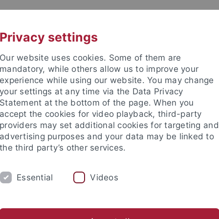
UNI A-Z
KONTAKT
Privacy settings
Our website uses cookies. Some of them are
mandatory, while others allow us to improve your
experience while using our website. You may change
your settings at any time via the Data Privacy
Statement at the bottom of the page. When you
accept the cookies for video playback, third-party
providers may set additional cookies for targeting and
advertising purposes and your data may be linked to
the third party’s other services.
Essential
Videos
UM
FORSCHUNG
INTERNATIONAL
tein)
Lehrstuhl für Lateinische Philologie mit einem zusätzli