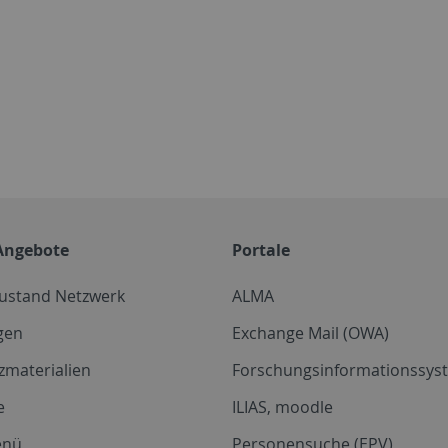
Angebote
Portale
zustand Netzwerk
ALMA
gen
Exchange Mail (OWA)
zmaterialien
Forschungsinformationssyst
e
ILIAS, moodle
enü
Personensuche (EPV)