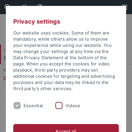
Skip
Skip
to
to
content
footer
Privacy settings
Our website uses cookies. Some of them are
mandatory, while others allow us to improve
your experience while using our website. You
Philosophische Fakultät
may change your settings at any time via the
Philologisches Seminar
Data Privacy Statement at the bottom of the
page. When you accept the cookies for video
playback, third-party providers may set
You are here:
Startseite
...
additional cookies for targeting and advertising
Tübingen Working Group 'Narrative Dynamics in Latin Literature'
purposes and your data may be linked to the
third party’s other services.
Tübingen Working Group 'Narrative Dynamics in Latin Literature'
Essential
Videos
Brill's Narratological Commentaries on Ancient Texts
Reading Latin Text Collections (LTC-Project)
GRK 1808 Ambiguität (2013–2022)
Accept all