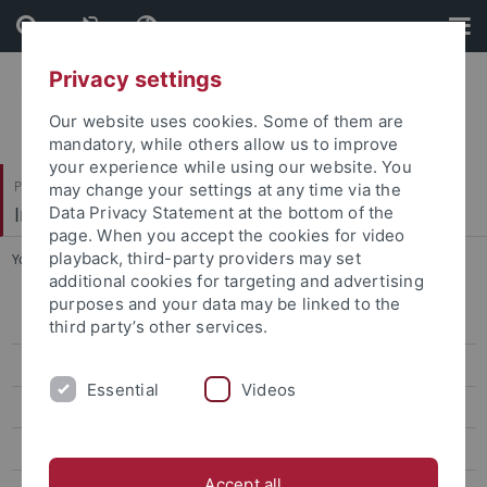
Skip
Skip
to
to
content
footer
Privacy settings
Our website uses cookies. Some of them are
mandatory, while others allow us to improve
your experience while using our website. You
Philosophische Fakultät
may change your settings at any time via the
Indologie
Data Privacy Statement at the bottom of the
page. When you accept the cookies for video
playback, third-party providers may set
You are here:
Startseite
...
DoktorandInnen
additional cookies for targeting and advertising
purposes and your data may be linked to the
Geetha K Wilson
third party’s other services.
Irfan Zuberi
Essential
Videos
Mukul Menon
Vishnupriyaa Pulickel Sajeevu
Accept all