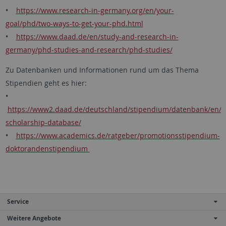
•
https://www.research-in-germany.org/en/your-
goal/phd/two-ways-to-get-your-phd.html
•
https://www.daad.de/en/study-and-research-in-
germany/phd-studies-and-research/phd-studies/
Zu Datenbanken und Informationen rund um das Thema
Stipendien geht es hier:
•
https://www2.daad.de/deutschland/stipendium/datenbank/en/2
scholarship-database/
•
https://www.academics.de/ratgeber/promotionsstipendium-
doktorandenstipendium
Service
Weitere Angebote