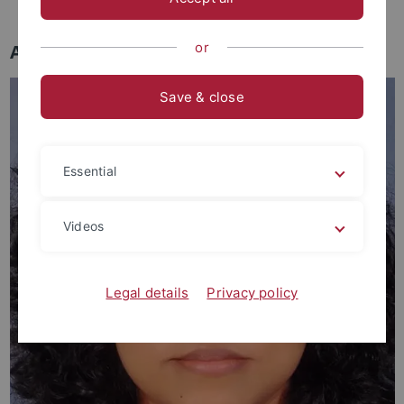
Abgeschlossen | Completed
or
Aktuelle Promotionsprojekte
Save & close
Essential
Videos
Legal details
Privacy policy