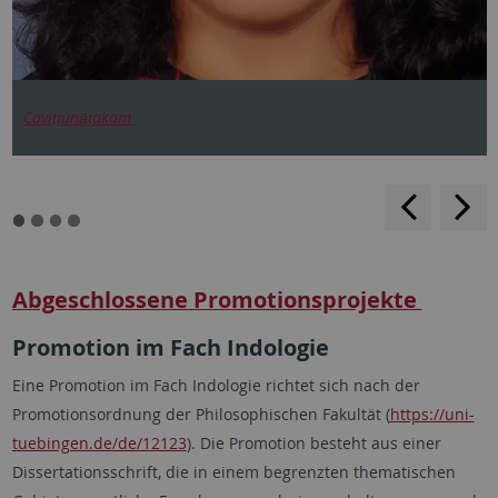
Caviṭṭunāṭakam
backwar
s
f
Abgeschlossene Promotionsprojekte
Promotion im Fach Indologie
Eine Promotion im Fach Indologie richtet sich nach der
Promotionsordnung der Philosophischen Fakultät (
https://uni-
tuebingen.de/de/12123
). Die Promotion besteht aus einer
Dissertationsschrift, die in einem begrenzten thematischen