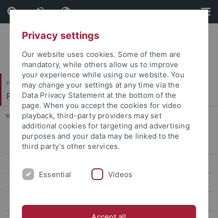
Skip
Skip
to
to
content
footer
Privacy settings
Our website uses cookies. Some of them are
mandatory, while others allow us to improve
your experience while using our website. You
Philosophische Fakultät
may change your settings at any time via the
Romanisches Seminar
Data Privacy Statement at the bottom of the
page. When you accept the cookies for video
playback, third-party providers may set
You are here:
Startseite
...
Studiengänge
additional cookies for targeting and advertising
purposes and your data may be linked to the
B.Ed.
third party’s other services.
M.Ed.
Essential
Videos
B.A.
B.Sc. International Economics
Accept all