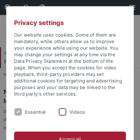
Skip
Skip
to
to
content
footer
Privacy settings
Our website uses cookies. Some of them are
mandatory, while others allow us to improve
your experience while using our website. You
Philosophische Fakultät
may change your settings at any time via the
Romanisches Seminar
Data Privacy Statement at the bottom of the
page. When you accept the cookies for video
playback, third-party providers may set
You are here:
Startseite
...
Ehemalige Dozenten
additional cookies for targeting and advertising
purposes and your data may be linked to the
Nicht mehr am Romanischen Seminar
third party’s other services.
lehrende Dozenten
Die Kontaktinformationen werden nur auf Anfrage aktualisiert,
Essential
Videos
daher können wir leider keine Aussage über deren Richtigkeit
machen.
Accept all